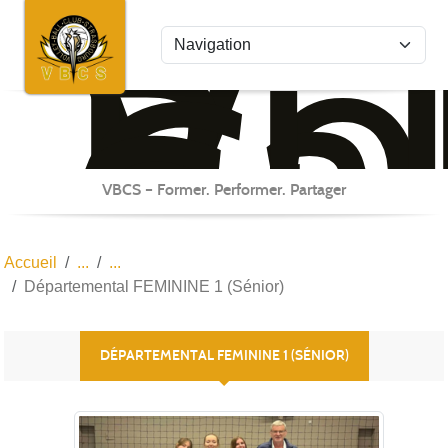
Vo
Bal
Panneau de gestion des cookies
Cl
St
VBCS – Former. Performer. Partager
Accueil
Départemental FEMININE 1 (Sénior)
DÉPARTEMENTAL FEMININE 1 (SÉNIOR)