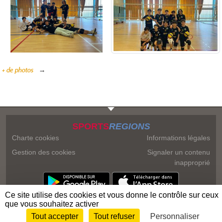
+ de photos
SPORTS
REGIONS
Charte cookies
Informations légales
Gestion des cookies
Signaler un contenu
inapproprié
Ce site utilise des cookies et vous donne le contrôle sur ceux
que vous souhaitez activer
Tout accepter
Tout refuser
Personnaliser
Envie de participer ?
Connexion