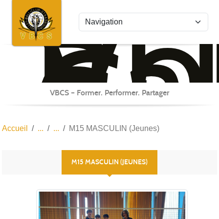
Vo
Bal
Panneau de gestion des cookies
Cl
St
VBCS – Former. Performer. Partager
Accueil
M15 MASCULIN (Jeunes)
M15 MASCULIN (JEUNES)