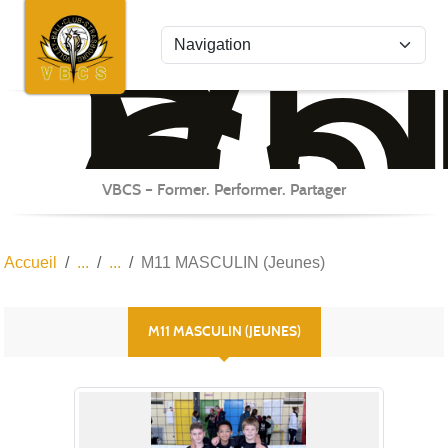
Vo
Bal
Panneau de gestion des cookies
Cl
St
VBCS – Former. Performer. Partager
Accueil
M11 MASCULIN (Jeunes)
M11 MASCULIN (JEUNES)