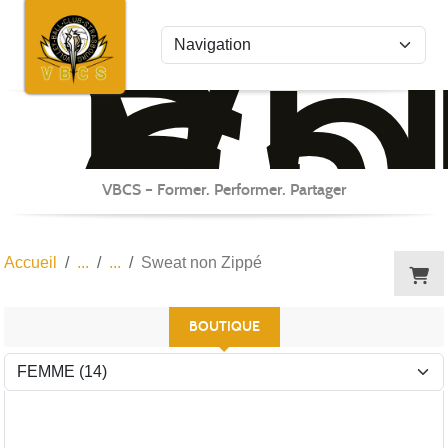
Vo
Bal
Panneau de gestion des cookies
Cl
St
VBCS – Former. Performer. Partager
Accueil
Sweat non Zippé
BOUTIQUE